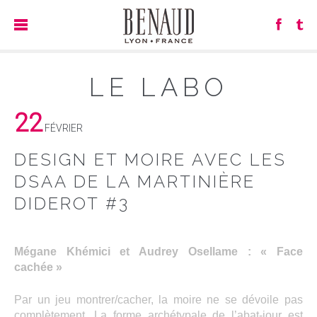
LE LABO
22
FÉVRIER
DESIGN ET MOIRE AVEC LES
DSAA DE LA MARTINIÈRE
DIDEROT #3
Mégane Khémici et Audrey Osellame : « Face
cachée »
Par un jeu montrer/cacher, la moire ne se dévoile pas
complètement. La forme archétypale de l’abat-jour est