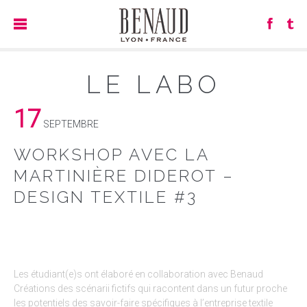
LE LABO
17
SEPTEMBRE
WORKSHOP AVEC LA
MARTINIÈRE DIDEROT –
DESIGN TEXTILE #3
Les étudiant(e)s ont élaboré en collaboration avec Benaud
Créations des scénarii fictifs qui racontent dans un futur proche
les potentiels des savoir-faire spécifiques à l’entreprise textile