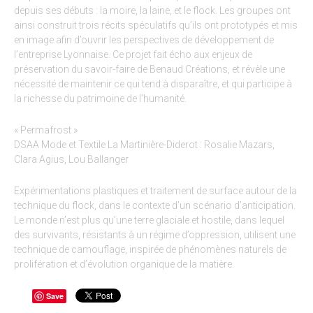
depuis ses débuts : la moire, la laine, et le flock. Les groupes ont
ainsi construit trois récits spéculatifs qu’ils ont prototypés et mis
en image afin d’ouvrir les perspectives de développement de
l’entreprise Lyonnaise. Ce projet fait écho aux enjeux de
préservation du savoir-faire de Benaud Créations, et révèle une
nécessité de maintenir ce qui tend à disparaître, et qui participe à
la richesse du patrimoine de l’humanité.
« Permafrost »
DSAA Mode et Textile La Martinière-Diderot : Rosalie Mazars,
Clara Agius, Lou Ballanger
Expérimentations plastiques et traitement de surface autour de la
technique du flock, dans le contexte d’un scénario d’anticipation.
Le monde n’est plus qu’une terre glaciale et hostile, dans lequel
des survivants, résistants à un régime d’oppression, utilisent une
technique de camouflage, inspirée de phénomènes naturels de
prolifération et d’évolution organique de la matière.
Save