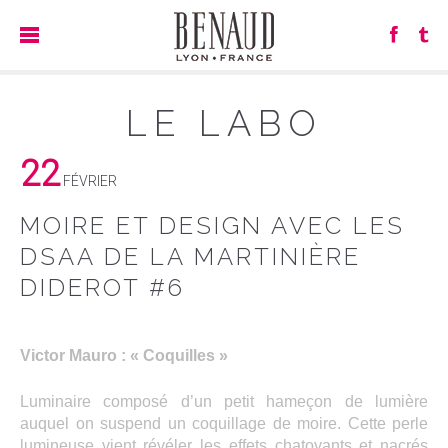
LE LABO
22
FÉVRIER
MOIRE ET DESIGN AVEC LES
DSAA DE LA MARTINIÈRE
DIDEROT #6
Victor Mauro : « Coquilles »
Luminaire composé d’un petit hameçon de lumière
auquel on suspend un coquillage de moire. Cette perle
lumineuse vient révéler les effets chatoyants et nacrés