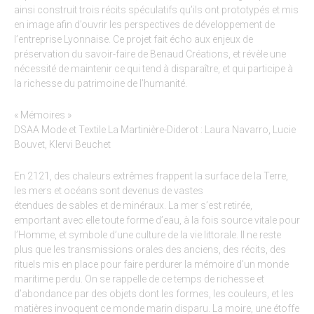
ainsi construit trois récits spéculatifs qu’ils ont prototypés et mis
en image afin d’ouvrir les perspectives de développement de
l’entreprise Lyonnaise. Ce projet fait écho aux enjeux de
préservation du savoir-faire de Benaud Créations, et révèle une
nécessité de maintenir ce qui tend à disparaître, et qui participe à
la richesse du patrimoine de l’humanité.
« Mémoires »
DSAA Mode et Textile La Martinière-Diderot : Laura Navarro, Lucie
Bouvet, Klervi Beuchet
En 2121, des chaleurs extrêmes frappent la surface de la Terre,
les mers et océans sont devenus de vastes
étendues de sables et de minéraux. La mer s’est retirée,
emportant avec elle toute forme d’eau, à la fois source vitale pour
l’Homme, et symbole d’une culture de la vie littorale. Il ne reste
plus que les transmissions orales des anciens, des récits, des
rituels mis en place pour faire perdurer la mémoire d’un monde
maritime perdu. On se rappelle de ce temps de richesse et
d’abondance par des objets dont les formes, les couleurs, et les
matières invoquent ce monde marin disparu. La moire, une étoffe