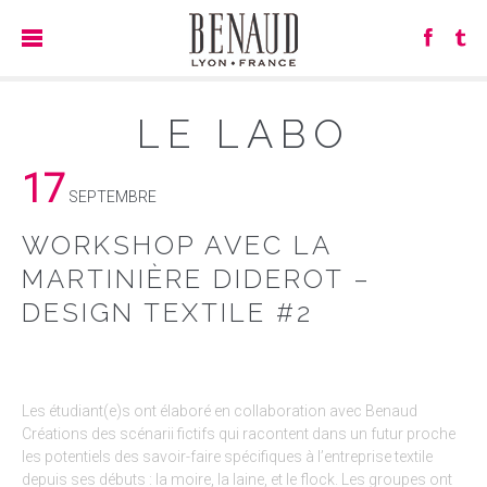
LE LABO
17
SEPTEMBRE
WORKSHOP AVEC LA
MARTINIÈRE DIDEROT –
DESIGN TEXTILE #2
Les étudiant(e)s ont élaboré en collaboration avec Benaud
Créations des scénarii fictifs qui racontent dans un futur proche
les potentiels des savoir-faire spécifiques à l’entreprise textile
depuis ses débuts : la moire, la laine, et le flock. Les groupes ont