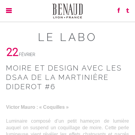
LE LABO
22
FÉVRIER
MOIRE ET DESIGN AVEC LES
DSAA DE LA MARTINIÈRE
DIDEROT #6
Victor Mauro : « Coquilles »
Luminaire composé d’un petit hameçon de lumière
auquel on suspend un coquillage de moire. Cette perle
lumineuse vient révéler les effets chatoyants et nacrés