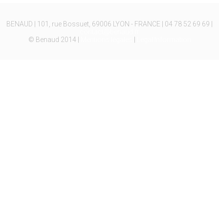
BENAUD | 101, rue Bossuet, 69006 LYON - FRANCE | 04 78 52 69 69 |
contact@benaud.fr
© Benaud 2014 |
Mentions légales
|
Legal Information